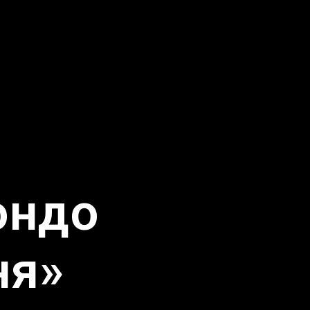
ондо
ня»