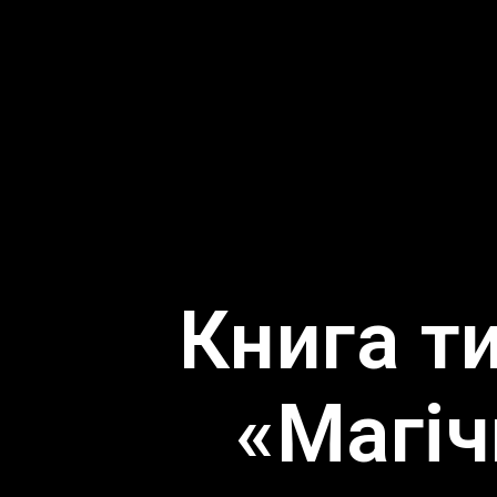
Книга т
«Магіч